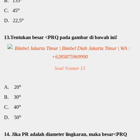
B.
135
o
C.
45
o
D.
22,5
13.Tentukan besar <PRQ pada gambar di bawah ini!
Soal Nomor 13
o
A.
20
o
B.
30
o
C.
40
o
D.
50
14. Jika PR adalah diameter lingkaran, maka besar<PRQ