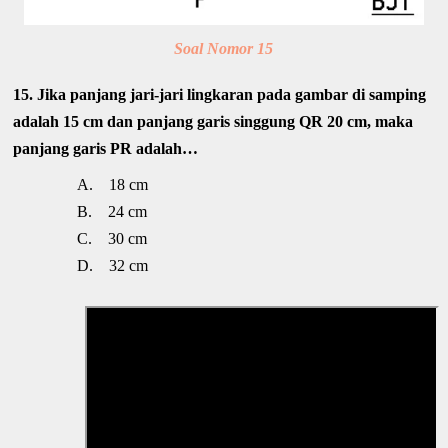
Soal Nomor 15
15. Jika panjang jari-jari lingkaran pada gambar di samping
adalah 15 cm dan panjang garis singgung QR 20 cm, maka
panjang garis PR adalah…
A.
18 cm
B.
24 cm
C.
30 cm
D.
32 cm