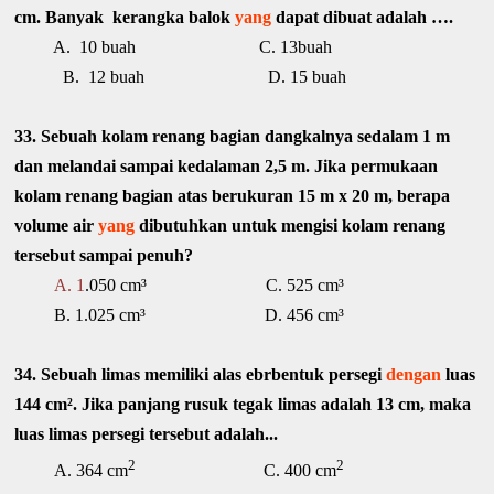
cm. Banyak kerangka balok
yang
dapat dibuat adalah ….
A. 10 buah C. 13buah
B. 12 buah D. 15 buah
33. Sebuah kolam renang bagian dangkalnya sedalam 1 m
dan melandai sampai kedalaman 2,5 m. Jika permukaan
kolam renang bagian atas berukuran 15 m x 20 m, berapa
volume air
yang
dibutuhkan untuk mengisi kolam renang
tersebut sampai penuh?
A. 1
.050 cm³ C. 525 cm³
B. 1.025 cm³ D. 456 cm³
34. Sebuah limas memiliki alas ebrbentuk persegi
dengan
luas
144 cm². Jika panjang rusuk tegak limas adalah 13 cm, maka
luas limas persegi tersebut adalah...
2
2
A. 364 cm
C. 400 cm