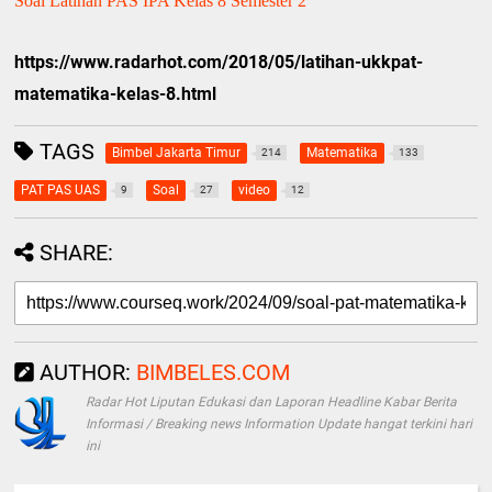
Soal Latihan PAS IPA Kelas 8 Semester 2
https://www.radarhot.com/2018/05/latihan-ukkpat-
matematika-kelas-8.html
TAGS
Bimbel Jakarta Timur
Matematika
214
133
PAT PAS UAS
Soal
video
9
27
12
SHARE:
AUTHOR:
BIMBELES.COM
Radar Hot Liputan Edukasi dan Laporan Headline Kabar Berita
Informasi / Breaking news Information Update hangat terkini hari
ini