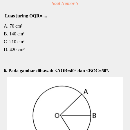
Soal Nomor 5
Luas juring OQR=....
A. 7
0 cm²
B. 14
0 cm²
C. 210 cm²
D. 420 cm²
6. Pada gambar dibawah <AOB=40° dan <BOC=50°.