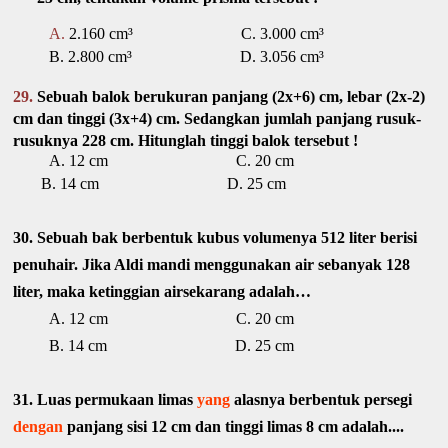
A.
2.160 cm³ C. 3.000 cm³
B. 2.800 cm³ D. 3.056 cm³
29.
Sebuah balok berukuran panjang (2x+6) cm, lebar (2x-2)
cm dan tinggi (3x+4) cm.
Sedangkan jumlah panjang rusuk-
rusuknya 228 cm. Hitunglah tinggi balok tersebut !
A. 12 cm C. 20 cm
B. 14 cm D. 25 cm
30.
Sebuah bak berbentuk kubus volumenya 512 liter berisi
penuhair. Jika Aldi mandi menggunakan air sebanyak 128
liter, maka ketinggian airsekarang adalah…
A. 12 cm C. 20 cm
B. 14 cm D. 25 cm
31. Luas permukaan limas
yang
alasnya berbentuk persegi
dengan
panjang sisi 12 cm dan tinggi limas 8 cm adalah....