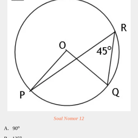
Soal Nomor 12
o
A.
90
o