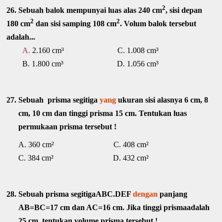
2
26.
Sebuah balok mempunyai luas alas 240 cm
, sisi depan
2
2
180 cm
dan sisi samping 108 cm
. Volum balok tersebut
adalah...
A.
2.160 cm³ C. 1.008 cm³
B. 1.800 cm³ D. 1.056 cm³
27. Sebuah
prisma segitiga
yang
ukuran sisi alasnya 6 cm, 8
cm, 10 cm dan tinggi prisma 15 cm. Tentukan luas
permukaan prisma tersebut !
A. 360 cm² C. 408 cm²
C. 384 cm² D. 432 cm²
28.
Sebuah prisma segitigaABC.DEF
dengan
panjang
AB=BC=17 cm dan AC=16 cm. Jika tinggi prismaadalah
25 cm, tentukan volume prisma tersebut !