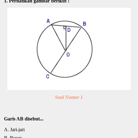
1. Perhatikan gambar berikut !
Soal Nomor 1
Garis AB disebut...
A. Jari-jari
B. Busur