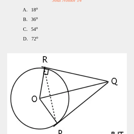
Soal Nomor 14
o
A.
18
o
B.
36
o
C.
54
o
D.
72