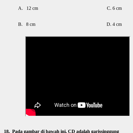
A.
12 cm C. 6 cm
B.
8 cm D. 4 cm
18.
Pada gambar di bawah ini, CD adalah garissinggung