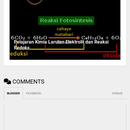
Pelajaran Kimia Larutan Elektrolit dan Reaksi
Redoks
COMMENTS
BLOGGER
FACEBOOK
:
DISQUS