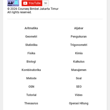
©
2026
Courseq Bimbel Jakarta Timur
All rights reserved.
Aritmatika
Aljabar
Geometri
Pengukuran
Statistika
Trigonometri
Fisika
Kimia
Biologi
Kalkulus
Kombinatorika
Manajemen
Metode
Soal
OSN
SEO
Tutorial
Video
Thesaurus
Operasi Hitung