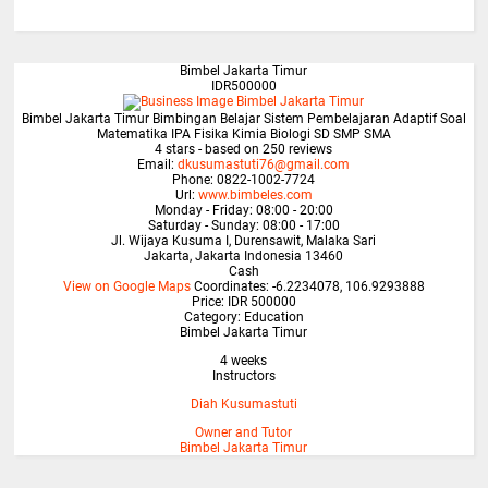
Bimbel Jakarta Timur
IDR500000
Bimbel Jakarta Timur Bimbingan Belajar Sistem Pembelajaran Adaptif Soal
Matematika IPA Fisika Kimia Biologi SD SMP SMA
4
stars - based on
250
reviews
Email:
dkusumastuti76@gmail.com
Phone:
0822-1002-7724
Url:
www.bimbeles.com
Monday - Friday: 08:00 - 20:00
Saturday - Sunday: 08:00 - 17:00
Jl. Wijaya Kusuma I, Durensawit, Malaka Sari
Jakarta
,
Jakarta Indonesia
13460
Cash
View on Google Maps
Coordinates: -6.2234078, 106.9293888
Price: IDR 500000
Category:
Education
Bimbel Jakarta Timur
4 weeks
Instructors
Diah Kusumastuti
Owner and Tutor
Bimbel Jakarta Timur