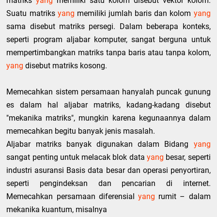
matriks
yang
memiliki satu kolom disebut vektor kolom.
Suatu matriks
yang
memiliki jumlah baris dan kolom
yang
sama disebut matriks persegi. Dalam beberapa konteks,
seperti program aljabar komputer, sangat berguna untuk
mempertimbangkan matriks tanpa baris atau tanpa kolom,
yang
disebut matriks kosong.
Memecahkan sistem persamaan hanyalah puncak gunung
es dalam hal aljabar matriks, kadang-kadang disebut
"mekanika matriks", mungkin karena kegunaannya dalam
memecahkan begitu banyak jenis masalah.
Aljabar matriks banyak digunakan dalam Bidang
yang
sangat penting untuk melacak blok data
yang
besar, seperti
industri asuransi Basis data besar dan operasi penyortiran,
seperti pengindeksan dan pencarian di internet.
Memecahkan persamaan diferensial
yang
rumit – dalam
mekanika kuantum, misalnya