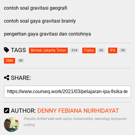
contoh soal gravitasi geografi
contoh soal gaya gravitasi brainly
pengertian gaya gravitasi dan contohnya
TAGS
Bimbel Jakarta Timur
Fisika
IPA
214
32
52
SMA
50
SHARE:
AUTHOR:
DENNY FEBIANA NURHIDAYAT
Penulis Artikel web-web sains, matematika, teknologi, komputer
coding