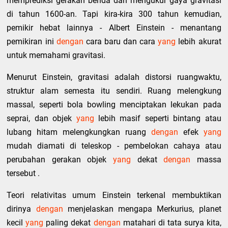
memprediksi gerakan benda dan mengukur gaya gravitasi
di tahun 1600-an. Tapi kira-kira 300 tahun kemudian,
pemikir hebat lainnya - Albert Einstein - menantang
pemikiran ini
dengan
cara baru dan cara
yang
lebih akurat
untuk memahami gravitasi.
Menurut Einstein, gravitasi adalah distorsi ruangwaktu,
struktur alam semesta itu sendiri. Ruang melengkung
massal, seperti bola bowling menciptakan lekukan pada
seprai, dan objek
yang
lebih masif seperti bintang atau
lubang hitam melengkungkan ruang
dengan
efek
yang
mudah diamati di teleskop - pembelokan cahaya atau
perubahan gerakan objek
yang
dekat
dengan
massa
tersebut .
Teori relativitas umum Einstein terkenal membuktikan
dirinya
dengan
menjelaskan mengapa Merkurius, planet
kecil
yang
paling dekat
dengan
matahari di tata surya kita,